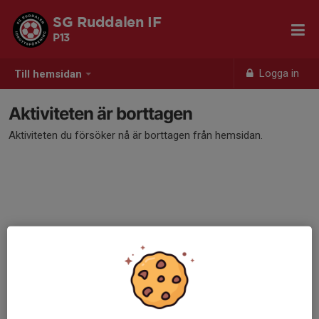
SG Ruddalen IF
P13
Logga in
Till hemsidan
Aktiviteten är borttagen
Aktiviteten du försöker nå är borttagen från hemsidan.