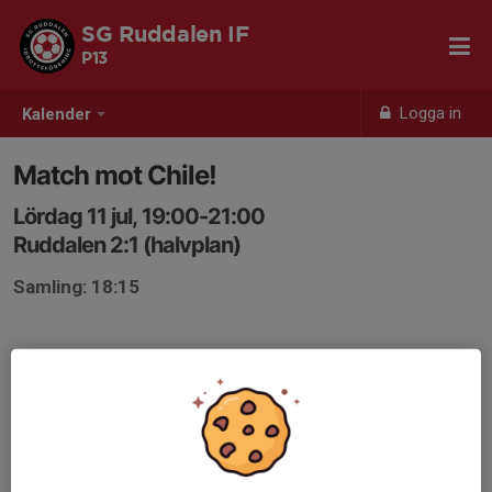
SG Ruddalen IF
P13
Logga in
Kalender
Match mot Chile!
Lördag 11 jul, 19:00-21:00
Ruddalen 2:1 (halvplan)
Samling: 18:15