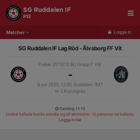
SG Ruddalen IF
P13
Logga in
Matcher
SG Ruddalen IF Lag Röd - Älvsborg FF Vit
Pojkar 2013(12 år) Grupp F Vår
-
8 jun 2025, 12:00, Ruddalen 7M7
nr 3 Konstgräs
Samling 11:15
Endast kallade kunde anmäla sig till aktiviteten. 10 personer var kallade.
Logga in här