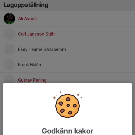
Laguppställning
Ali Ayoub
Carl Jansson Ståhl
Esey Teame Bahabelom
Frank Nylén
Gustav Parling
Liam Nielsen
Ossian Wegge
Samir El Chaar
Godkänn kakor