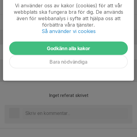
Vi använder oss av kakor (cookies) för att vår
Stefan Gligoric
webbplats ska fungera bra för dig. De används
även för webbanalys i syfte att hjälpa oss att
Timur Asenov
förbättra våra tjänster.
Så använder vi cookies
Ledare
Godkänn alla kakor
Maria Parling
Tränare
Bara nödvändiga
Referat
Inget referat skrivet