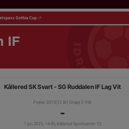
etspass Gothia Cup
 IF
Kållered SK Svart - SG Ruddalen IF Lag Vit
Pojkar 2013(12 år) Grupp E Vår
-
7 jun 2025, 14:45, Kållered Sportcenter 12