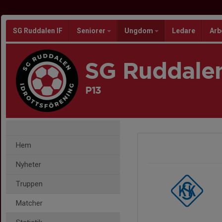
SG Ruddalen IF
Seniorer
Ungdom
Ledare
Arb
SG Ruddalen
P13
Hem
Nyheter
Truppen
Matcher