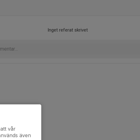
Inget referat skrivet
att vår
 används även