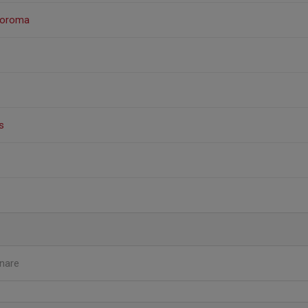
Koroma
s
nare