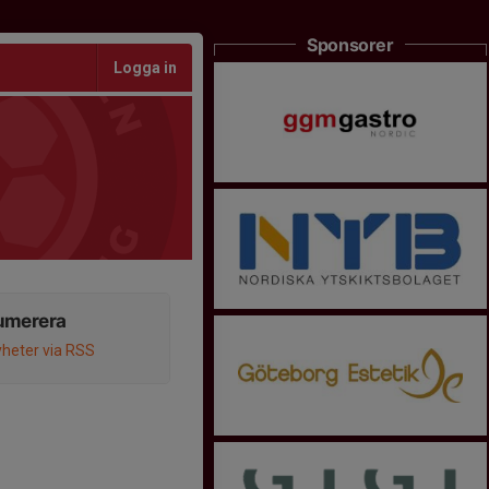
Sponsorer
Logga in
umerera
heter via RSS