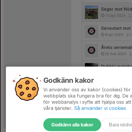
Seger mot Nöd
15 apr 2024
Seriestart mot 
8 apr 2024
Årets seriemat
22 mar 2024
Dubbla matche
28 jan 2024
Godkänn kakor
Matchen mot As
Vi använder oss av kakor (cookies) för 
20 jan 2024
webbplats ska fungera bra för dig. De
för webbanalys i syfte att hjälpa oss att
våra tjänster.
Så använder vi cookies
Godkänn alla kakor
Bara nödv