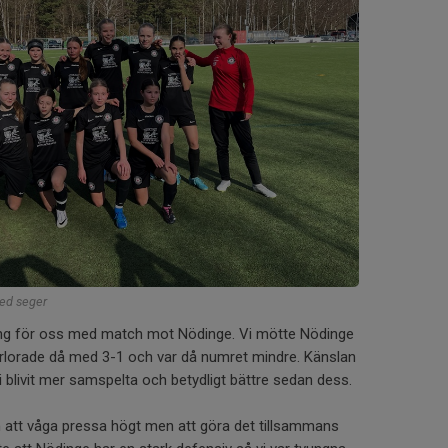
med seger
ng för oss med match mot Nödinge. Vi mötte Nödinge
örlorade då med 3-1 och var då numret mindre. Känslan
i blivit mer samspelta och betydligt bättre sedan dess.
 att våga pressa högt men att göra det tillsammans