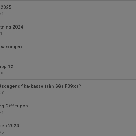
n 2025
1
tning 2024
1
rsäsongen
upp 12
0
äsongens fika-kasse från SGs F09:or?
0
ng Giffcupen
1
upen 2024
6