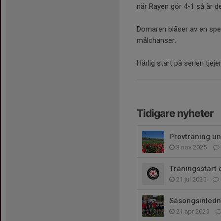
när Rayen gör 4-1 så är det
Domaren blåser av en spe
målchanser.
Härlig start på serien tjejer
Tidigare nyheter
Provträning u
3 nov 2025
Träningsstart 
21 jul 2025
Säsongsinledn
21 apr 2025