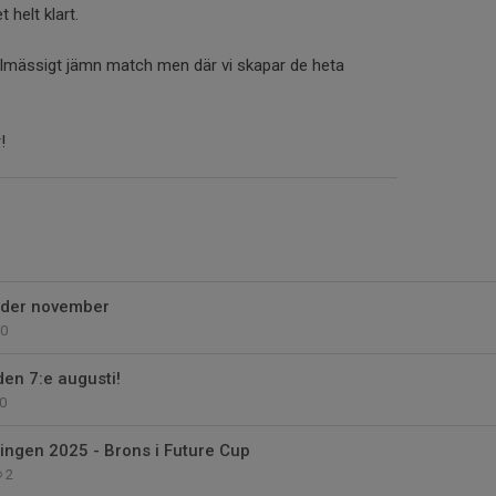
 helt klart.
lmässigt jämn match men där vi skapar de heta
!
nder november
0
den 7:e augusti!
0
ingen 2025 - Brons i Future Cup
2