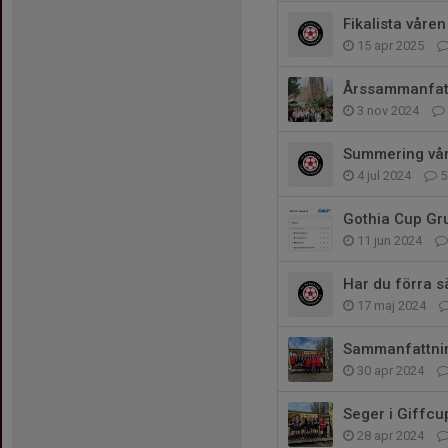
Fikalista våre
15 apr 2025
Årssammanfat
3 nov 2024
Summering vå
4 jul 2024
5
Gothia Cup Gr
11 jun 2024
Har du förra s
17 maj 2024
Sammanfattni
30 apr 2024
Seger i Giffc
28 apr 2024