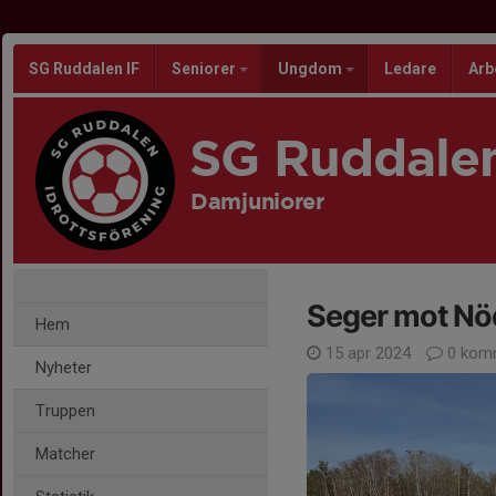
SG Ruddalen IF
Seniorer
Ungdom
Ledare
Arb
SG Ruddalen
Damjuniorer
Seger mot Nö
Hem
15 apr 2024
0 kom
Nyheter
Truppen
Matcher