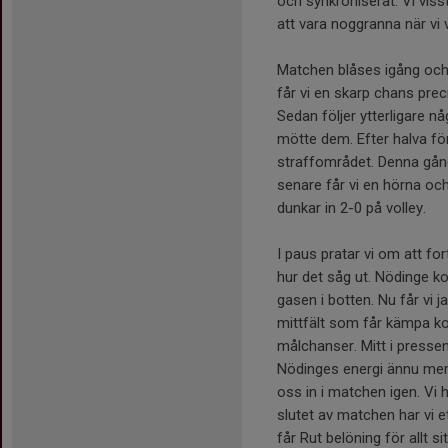
och synkroniserat. Vi viss
att vara noggranna när vi v
Matchen blåses igång och 
får vi en skarp chans prec
Sedan följer ytterligare någ
mötte dem. Efter halva först
straffområdet. Denna gång
senare får vi en hörna och 
dunkar in 2-0 på volley.
I paus pratar vi om att fo
hur det såg ut. Nödinge k
gasen i botten. Nu får vi 
mittfält som får kämpa ko
målchanser. Mitt i pressen
Nödinges energi ännu mer 
oss in i matchen igen. Vi 
slutet av matchen har vi ett
får Rut belöning för allt 