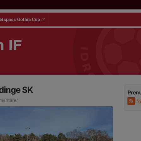
etspass Gothia Cup
 IF
dinge SK
Pren
mentarer
Ny