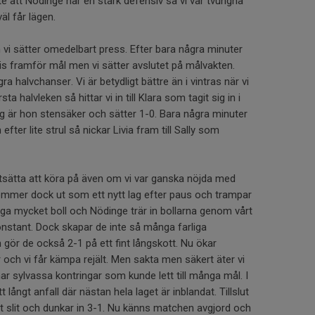
te att Nödinge har en stark defensiv så vi var tvungna
äl får lägen.
vi sätter omedelbart press. Efter bara några minuter
is framför mål men vi sätter avslutet på målvakten.
ra halvchanser. Vi är betydligt bättre än i vintras när vi
a halvleken så hittar vi in till Klara som tagit sig in i
 är hon stensäker och sätter 1-0. Bara några minuter
efter lite strul så nickar Livia fram till Sally som
rtsätta att köra på även om vi var ganska nöjda med
ommer dock ut som ett nytt lag efter paus och trampar
jaga mycket boll och Nödinge trär in bollarna genom vårt
nstant. Dock skapar de inte så många farliga
 gör de också 2-1 på ett fint långskott. Nu ökar
och vi får kämpa rejält. Men sakta men säkert äter vi
har sylvassa kontringar som kunde lett till många mål. I
 långt anfall där nästan hela laget är inblandat. Tillslut
sitt slit och dunkar in 3-1. Nu känns matchen avgjord och