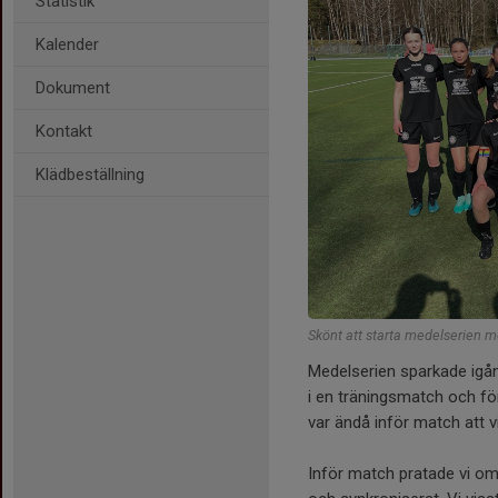
Statistik
Kalender
Dokument
Kontakt
Klädbeställning
Skönt att starta medelserien 
Medelserien sparkade igå
i en träningsmatch och f
var ändå inför match att v
Inför match pratade vi om