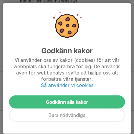
tränare, och spelarna också!👍
Mirva L.
6 jul 2024
Tack för sammanfattning! Tack för vårsäsongen alla
tränare och spelarna 😊
Ajla C.
7 jul 2024
Tack till er alla för engagemang och fantastiska insatser!
Godkänn kakor
Vi använder oss av kakor (cookies) för att vår
Tidigare nyheter
webbplats ska fungera bra för dig. De används
även för webbanalys i syfte att hjälpa oss att
Provträning under november
förbättra våra tjänster.
Så använder vi cookies
3 nov 2025
0
Träningsstart den 7:e augusti!
Godkänn alla kakor
21 jul 2025
0
Bara nödvändiga
Säsongsinledningen 2025 - Brons i Future Cup
21 apr 2025
2