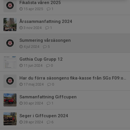
Fikalista våren 2025
15 apr 2025
1
Årssammanfattning 2024
3 nov 2024
1
Summering vårsäsongen
4 jul 2024
5
Gothia Cup Grupp 12
11 jun 2024
0
Har du förra säsongens fika-kasse från SGs F09:or?
17 maj 2024
0
Sammanfattning Giffcupen
30 apr 2024
1
Seger i Giffcupen 2024
28 apr 2024
6