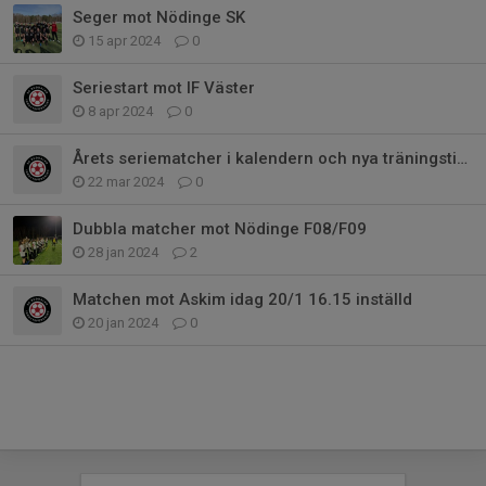
Seger mot Nödinge SK
15 apr 2024
0
Seriestart mot IF Väster
8 apr 2024
0
Årets seriematcher i kalendern och nya träningstider
22 mar 2024
0
Dubbla matcher mot Nödinge F08/F09
28 jan 2024
2
Matchen mot Askim idag 20/1 16.15 inställd
20 jan 2024
0