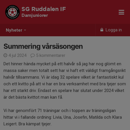
SG Ruddalen IF
Damjuniorer
Logga in
Nyheter
Summering vårsäsongen
4 jul 2024
5 kommentarer
Det hinner hända mycket på ett halvår så jag har nog glömt en
massa saker men totalt sett har vi haft ett väldigt framgångsrikt
halvår tillsammans. Vi är idag 32 spelare vilket är fantastiskt kul
och ett kvitto på att vi har en bra verksamhet med bra tjejer som
har ett starkt driv. Endast en spelare har slutat under 2024 vilket
är det bästa kvittot man kan få.
Vi har genomfört 71 träningar och i toppen av träningsligan
hittar vi i fallande ordning: Livia, Una, Josefin, Matilda och Klara
Leigert. Bra kämpat tjejer.