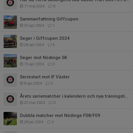
17 maj 2024
0
Sammanfattning Giffcupen
30 apr 2024
1
Seger i Giffcupen 2024
28 apr 2024
6
Seger mot Nödinge SK
15 apr 2024
0
Seriestart mot IF Väster
8 apr 2024
0
Årets seriematcher i kalendern och nya träningstider
22 mar 2024
0
Dubbla matcher mot Nödinge F08/F09
28 jan 2024
2