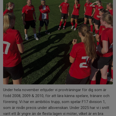
Under hela november erbjuder vi provträningar för dig som är
född 2008, 2009 & 2010, för att lära känna spelare, tränare och
förening. Vi har en ambitiös trupp, som spelar F17 division 1,
som är nivån precis under allsvenskan. Under 2025 har vi i snitt
varit ett år yngre än de flesta lagen vi möter, vilket är en bra