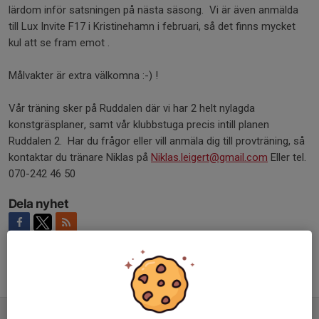
lärdom inför satsningen på nästa säsong. Vi är även anmälda
till Lux Invite F17 i Kristinehamn i februari, så det finns mycket
kul att se fram emot .
Målvakter är extra välkomna :-) !
Vår träning sker på Ruddalen där vi har 2 helt nylagda
konstgräsplaner, samt vår klubbstuga precis intill planen
Ruddalen 2. Har du frågor eller vill anmäla dig till provträning, så
kontaktar du tränare Niklas på
Niklas.leigert@gmail.com
Eller tel.
070-242 46 50
Dela nyhet
Tidigare nyheter
Provträning under november