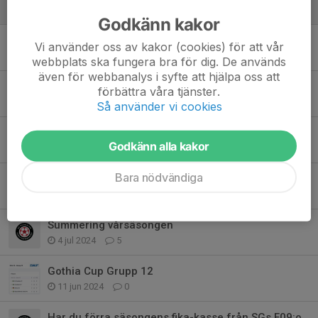
3 nov 2025
0
Godkänn kakor
Träningsstart den 7:e augusti!
Vi använder oss av kakor (cookies) för att vår
21 jul 2025
0
webbplats ska fungera bra för dig. De används
även för webbanalys i syfte att hjälpa oss att
Säsongsinledningen 2025 - Brons i Future Cup
förbättra våra tjänster.
21 apr 2025
2
Så använder vi cookies
Fikalista våren 2025
Godkänn alla kakor
15 apr 2025
1
Bara nödvändiga
Årssammanfattning 2024
3 nov 2024
1
Summering vårsäsongen
4 jul 2024
5
Gothia Cup Grupp 12
11 jun 2024
0
Har du förra säsongens fika-kasse från SGs F09:or?