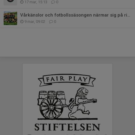
17 mar, 15:13
0
Vårkänslor och fotbollssäsongen närmar sig på riktigt!
9 mar, 09:02
0