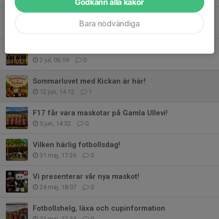
Godkänn alla kakor
Vilken start på höstsäsongen!
Bara nödvändiga
2 aug, 18:11
1
Härlig sommar, SG Ruddalen F17!
2 jul, 06:59
0
Sommarlovet med Kickan är här!
12 jun, 14:12
1
F17 får vara maskotar på Gamla Ullevi!
5 jun, 14:32
0
Vilken härlig fotbollsdag!
31 maj, 17:26
0
Vi presenterar vår nya maskot!
24 maj, 18:07
0
Fotbollshelg, läxa och cupinformation
21 maj, 12:54
0