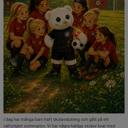
I dag har många barn haft skolavslutning och gått på ett
välförtjänt sommarlov. Vi har några härliga veckor kvar med