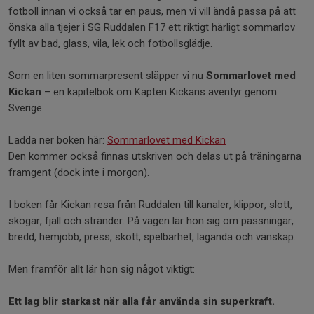
fotboll innan vi också tar en paus, men vi vill ändå passa på att
önska alla tjejer i SG Ruddalen F17 ett riktigt härligt sommarlov
fyllt av bad, glass, vila, lek och fotbollsglädje.
Som en liten sommarpresent släpper vi nu
Sommarlovet med
Kickan
– en kapitelbok om Kapten Kickans äventyr genom
Sverige.
Ladda ner boken här:
Sommarlovet med Kickan
Den kommer också finnas utskriven och delas ut på träningarna
framgent (dock inte i morgon).
I boken får Kickan resa från Ruddalen till kanaler, klippor, slott,
skogar, fjäll och stränder. På vägen lär hon sig om passningar,
bredd, hemjobb, press, skott, spelbarhet, laganda och vänskap.
Men framför allt lär hon sig något viktigt:
Ett lag blir starkast när alla får använda sin superkraft.