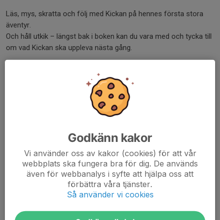
Läs, mys, skratta och följ med Kickan på hennes första stora
äventyr.
Och håll utkik – längst bak i boken kan du vara med och tycka till
om vad Kickan ska uppleva nästa gång.
Trevligt sommarlov och åhhhh SG! ❤️🖤
/Ledarna i F17
Dela nyhet
Godkänn kakor
Kommentarer
Vi använder oss av kakor (cookies) för att vår
webbplats ska fungera bra för dig. De används
Mathias Reman
25 jun, 23:03
även för webbanalys i syfte att hjälpa oss att
säger bara wow
förbättra våra tjänster.
Mathias ordförande
Så använder vi cookies
Tidigare nyheter