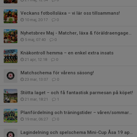
Veckans fotbollsläxa – vi lär oss tillsammans!
10 maj, 20:17
0
Nyhetsbrev Maj - Matcher, läxa & föräldraengagemang
5 maj, 07:40
0
Knäkontroll hemma – en enkel extra insats
21 apr, 12:18
0
Matchschema för vårens säsong!
23 mar, 13:07
0
Stötta laget – och få fantastisk parmesan på köpet!
21 mar, 18:21
1
Planfördelning och träningstider – våren/sommaren
19 mar, 06:27
0
Lagindelning och spelschema Mini-Cup Åsa 19 april