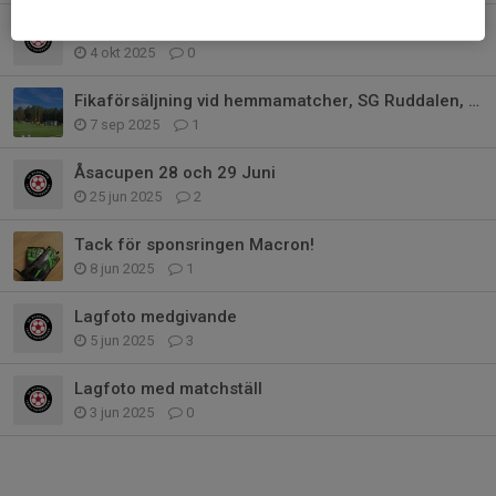
Inställda matcher idag
4 okt 2025
0
Fikaförsäljning vid hemmamatcher, SG Ruddalen, P13, Hösten 2025
7 sep 2025
1
Åsacupen 28 och 29 Juni
25 jun 2025
2
Tack för sponsringen Macron!
8 jun 2025
1
Lagfoto medgivande
5 jun 2025
3
Lagfoto med matchställ
3 jun 2025
0