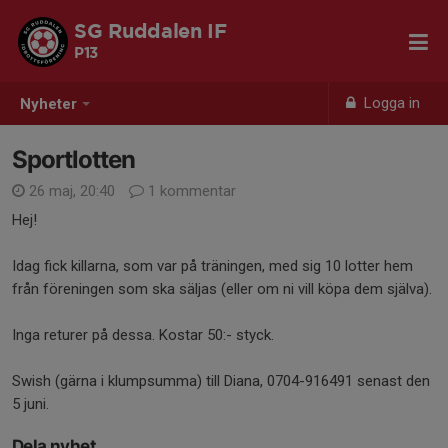
SG Ruddalen IF
P13
Logga in
Nyheter
Sportlotten
26 maj, 20:40
1 kommentar
Hej!
Idag fick killarna, som var på träningen, med sig 10 lotter hem
från föreningen som ska säljas (eller om ni vill köpa dem själva).
Inga returer på dessa. Kostar 50:- styck.
Swish (gärna i klumpsumma) till Diana, 0704-916491 senast den
5 juni.
Dela nyhet