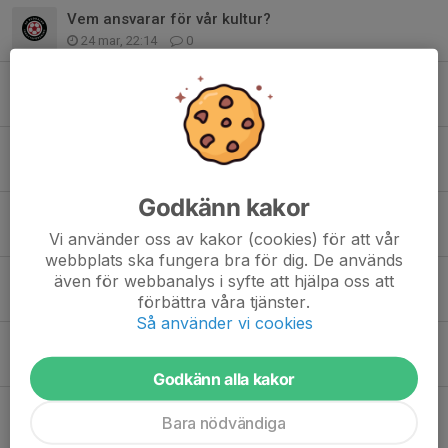
Vem ansvarar för vår kultur?
24 mar, 22:14
0
Info kommande cuper
27 feb, 09:08
1
Träning under Sportlovet
10 feb, 21:55
0
Godkänn kakor
Julavslutning
7 dec 2025
0
Vi använder oss av kakor (cookies) för att vår
webbplats ska fungera bra för dig. De används
Försäljning av Bingolotter till uppesittarkvällen
även för webbanalys i syfte att hjälpa oss att
förbättra våra tjänster.
23 nov 2025
0
Så använder vi cookies
Info om INTEC Cup
16 okt 2025
0
Godkänn alla kakor
INTEC Cup, 9-manna
Bara nödvändiga
8 okt 2025
0