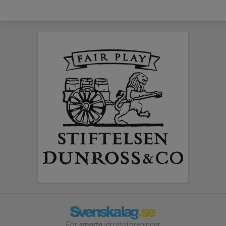
För
smarta
idrottsföreningar