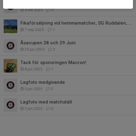
Inställda matcher idag
4 okt 2025
0
Fikaförsäljning vid hemmamatcher, SG Ruddalen, P13, Hösten 2025
7 sep 2025
1
Åsacupen 28 och 29 Juni
25 jun 2025
2
Tack för sponsringen Macron!
8 jun 2025
1
Lagfoto medgivande
5 jun 2025
3
Lagfoto med matchställ
3 jun 2025
0