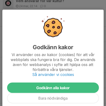
Vem ansvarar för vår kultur?
24 mar, 22:14
0
Info kommande cuper
27 feb, 09:08
1
Träning under Sportlovet
10 feb, 21:55
0
Godkänn kakor
Julavslutning
7 dec 2025
0
Vi använder oss av kakor (cookies) för att vår
webbplats ska fungera bra för dig. De används
Försäljning av Bingolotter till uppesittarkvällen
även för webbanalys i syfte att hjälpa oss att
23 nov 2025
0
förbättra våra tjänster.
Så använder vi cookies
Info om INTEC Cup
16 okt 2025
0
Godkänn alla kakor
INTEC Cup, 9-manna
Bara nödvändiga
8 okt 2025
0