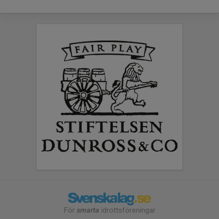
För
smarta
idrottsföreningar